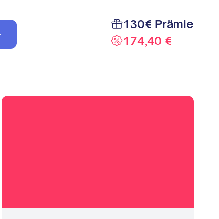
130€ Prämie
174,40 €