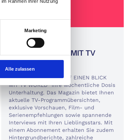
ie im Rahmen Ihrer Nutzung
Marketing
TV, Film & Musik
AUF EINEN BLICK MIT TV
WORLD
Alle zulassen
Entdecken Sie mit "AUF EINEN BLICK
MIT TV WORLD" Ihre wöchentliche Dosis
Unterhaltung. Das Magazin bietet Ihnen
aktuelle TV-Programmübersichten,
exklusive Vorschauen, Film- und
Serienempfehlungen sowie spannende
Interviews mit Ihren Lieblingsstars. Mit
einem Abonnement erhalten Sie zudem
Hintergrundberichte, zahlreiche