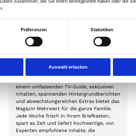
 Daten zusammen, die Sie ihnen bereitgestellt haben oder die s
n.
Präferenzen
Statistiken
TV, Film & Musik
tv Hören und Sehen
"tv Hören und Sehen" ist Ihr wöchentlicher
Auswahl erlauben
Begleiter für entspanntes und
zielgerichtetes Fernsehvergnügen. Mit
einem umfassenden TV-Guide, exklusiven
Inhalten, spannenden Hintergrundberichten
und abwechslungsreichen Extras bietet das
Magazin Mehrwert für die ganze Familie.
Jede Woche frisch in Ihrem Briefkasten,
spart es Zeit und liefert hochwertige, von
Experten empfohlene Inhalte, die