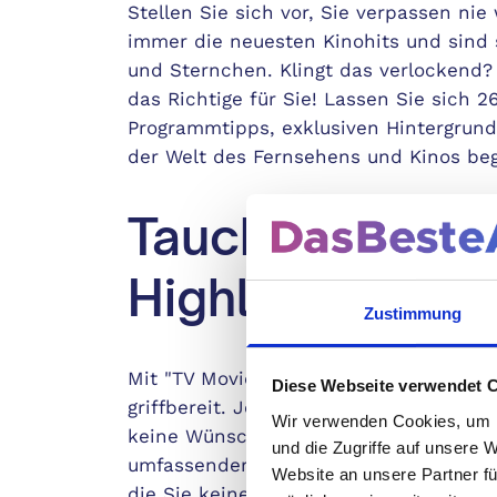
Stellen Sie sich vor, Sie verpassen ni
immer die neuesten Kinohits und sind 
und Sternchen. Klingt das verlockend?
das Richtige für Sie! Lassen Sie sich 2
Programmtipps, exklusiven Hintergru
der Welt des Fernsehens und Kinos beg
Tauch ein in ei
Highlights
Zustimmung
Mit "TV Movie" haben Sie den besten R
Diese Webseite verwendet 
griffbereit. Jede Ausgabe bietet Ihnen 
Wir verwenden Cookies, um I
keine Wünsche offenlassen. Dank über
und die Zugriffe auf unsere 
umfassender Kritiken finden Sie spiel
Website an unsere Partner fü
die Sie keinesfalls verpassen sollten.