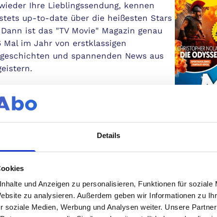
e wieder Ihre Lieblingssendung, kennen
stets up-to-date über die heißesten Stars
 Dann ist das "TV Movie" Magazin genau
6 Mal im Jahr von erstklassigen
ndgeschichten und spannenden News aus
eistern.
ne Welt voller TV-
Details
Mindest
atgeber für Ihr Fernsehprogramm stets
Cookies
Erschei
detaillierte TV- und Kino-Programme, die
nhalte und Anzeigen zu personalisieren, Funktionen für soziale
sichtlicher Programmtabellen und
Heraus
Website zu analysieren. Außerdem geben wir Informationen zu I
end leicht die Top-Sendungen und Filme,
r soziale Medien, Werbung und Analysen weiter. Unsere Partner