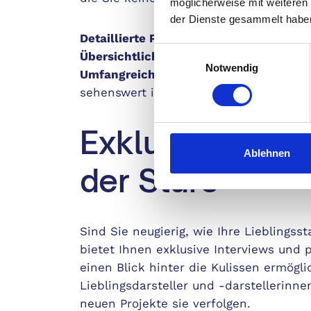
möglicherweise mit weiteren
der Dienste gesammelt habe
Detaillierte Programmtipps:
Verpassen S
Einwilligungsauswahl
Übersichtliche TV-Programm-Tafeln:
Fi
Notwendig
Umfangreiche Kritiken und Rezensione
sehenswert ist.
Exklusive Einbl
Ablehnen
der Stars
Sind Sie neugierig, wie Ihre Lieblingss
bietet Ihnen exklusive Interviews und 
einen Blick hinter die Kulissen ermögli
Lieblingsdarsteller und -darstellerinne
neuen Projekte sie verfolgen.