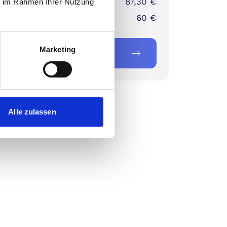
ster Preis:
87,30 €
ie im Rahmen Ihrer Nutzung
(Best Choice):
60 €
Marketing
tzt zuschlagen
Alle zulassen