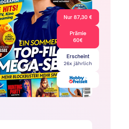
Nur 87,30 €
Prämie
60€
Erscheint
26x jährlich