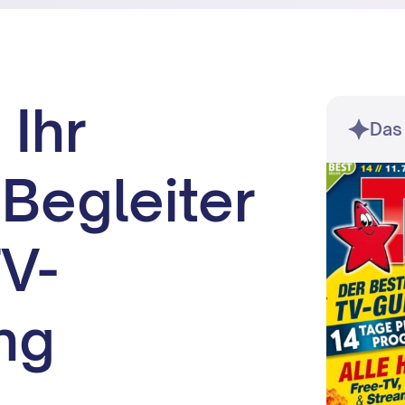
 Ihr
Das
 Begleiter
TV-
ng