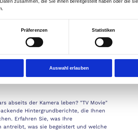
Günstig
 Daten zusammen, die Sie ihnen bereitgestellt haben oder die s
n.
Prämie 
ie nie wieder einen TV-Hit.
nden Sie schnell Ihre Lieblingssendungen.
Präferenzen
Statistiken
Je
n:
Entdecken Sie, was wirklich
icke in die Welt
Auswahl erlauben
tars abseits der Kamera leben? "TV Movie"
packende Hintergrundberichte, die Ihnen
chen. Erfahren Sie, was Ihre
n antreibt, was sie begeistert und welche