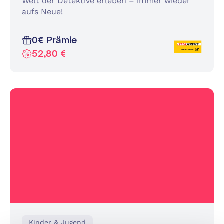
Welt der Detektive erleben – immer wieder
aufs Neue!
0€ Prämie
52,80 €
Kinder & Jugend