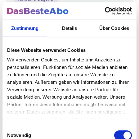
DIE ZEIT LEO
Entdecken Sie mit DIE ZEIT LEO das ideale
Zustimmung
Details
Über Cookies
Kindermagazin, das Bildung und Spaß
kombiniert. Achtmal im Jahr erhalten Ihre
Kinder spannende Geschichten, kreative
Diese Webseite verwendet Cookies
Mitmachseiten und aktuelle Themen
kindgerecht aufbereitet. DIE ZEIT LEO fördert
Wir verwenden Cookies, um Inhalte und Anzeigen zu
nicht nur die Lesekompetenz und Kreativität,
personalisieren, Funktionen für soziale Medien anbieten
sondern erweitert auch spielerisch den
zu können und die Zugriffe auf unsere Website zu
Wissenshorizont. Dank der Expertise von DIE
analysieren. Außerdem geben wir Informationen zu Ihrer
ZEIT garantiert das Magazin höchste
Verwendung unserer Website an unsere Partner für
journalistische Qualität und pädagogischen
soziale Medien, Werbung und Analysen weiter. Unsere
Wert. Sichern Sie sich jetzt ein Abonnement
Partner führen diese Informationen möglicherweise mit
und erleben Sie, wie Ihr Kind die Welt voller
weiteren Daten zusammen, die Sie ihnen bereitgestellt
Neugier und Begeisterung entdeckt.
haben oder die sie im Rahmen Ihrer Nutzung der Dienste
gesammelt haben.
Einwilligungsauswahl
10€ Prämie
Notwendig