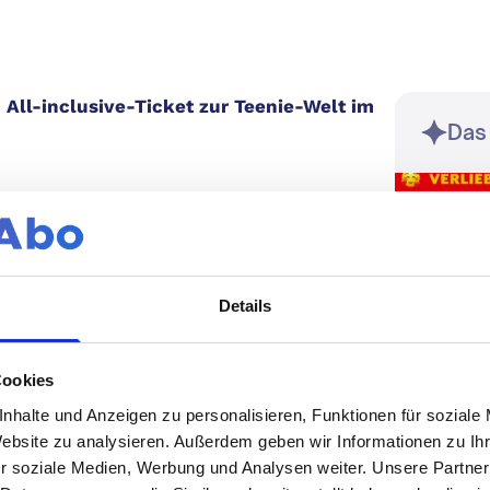
All-inclusive-Ticket zur Teenie-Welt im
Das
paß und Lifestyle in Deinen Händen. Jeden
ds, spannende Storys und exklusive
Details
as wäre, wenn Du diese Welt nicht nur ab
könntest? Mit dem Abonnement der
rift, wird dieser Traum zur Realität!
Cookies
nhalte und Anzeigen zu personalisieren, Funktionen für soziale
Website zu analysieren. Außerdem geben wir Informationen zu I
r soziale Medien, Werbung und Analysen weiter. Unsere Partner