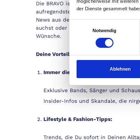
möglicherweise mit weiteren
Die BRAVO ist mehr als nur ein Magazin 
der Dienste gesammelt habe
aufregendsten Jahre Deines Lebens. O
News aus der Welt der Stars bist, coole
Einwilligungsauswahl
suchst oder einfach nur Spaß haben mö
Notwendig
Wünsche.
Deine Vorteile im Überblick
Ablehnen
Immer die neuesten Stars & Trends:
Exklusive Bands, Sänger und Schaus
Insider-Infos und Skandale, die nir
Lifestyle & Fashion-Tipps:
Trends, die Du sofort in Deinen Allt