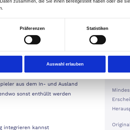
 Daten zusammen, die Sie ihnen bereitgestellt haben oder die s
– sie ist Dein treuer Begleiter durch die
n.
b Du auf der Suche nach den aktuellsten
 Tipps & Tricks für Deinen Lifestyle
chtest: Die BRAVO erfüllt all Deine
Präferenzen
Statistiken
Auswahl erlauben
pieler aus dem In- und Ausland
Mindest
gendwo sonst enthüllt werden
Erschei
Heraus
Origina
ag integrieren kannst