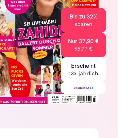
Bis zu 32%
sparen
Nur 37,90 €
55,77 €
Erscheint
13x jährlich