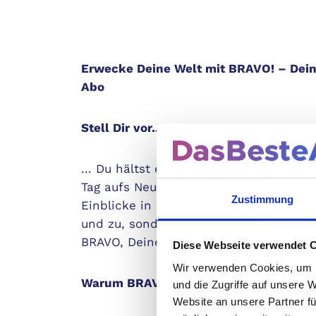
Erwecke Deine Welt mit BRAVO! – Dein 
Abo
Stell Dir vor...
... Du hältst eine Welt voller Stars, S
Tag aufs Neue gibt es aufregende Tren
Zustimmung
Einblicke in das Leben Deiner Idole. W
und zu, sondern regelmäßig genießen 
BRAVO, Deiner ultimativen Jugendzeitsch
Diese Webseite verwendet 
Wir verwenden Cookies, um I
Warum BRAVO?
und die Zugriffe auf unsere 
Website an unsere Partner fü