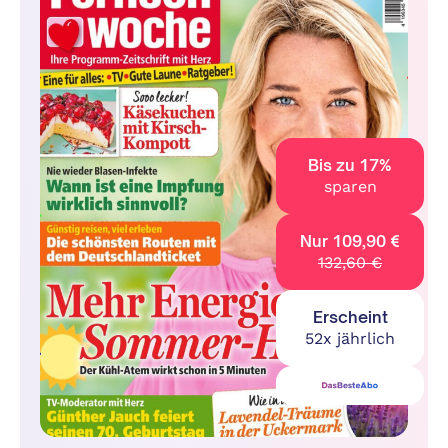
Bis zu 17%
sparen
Nur 109,90 €
132,60 €
Erscheint
52x jährlich