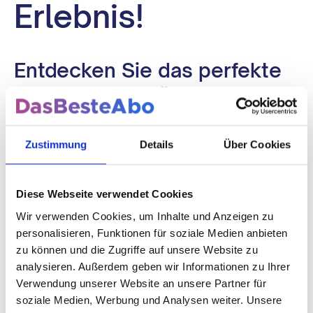
Erlebnis!
Entdecken Sie das perfekte
TV-Programm für Ihre Woche
In einer immer schnelllebigeren Welt benötigt jeder
Zustimmung
Details
Über Cookies
von uns ein wenig Zeit zum Entspannen und
Genießen. Was könnte dabei besser helfen als eine
gut durchdachte, informative und unterhaltsame
Diese Webseite verwendet Cookies
TV-Zeitschrift? Genau hier kommt die
Wir verwenden Cookies, um Inhalte und Anzeigen zu
Fernsehwoche
ins Spiel – Ihr persönlicher Guide für
personalisieren, Funktionen für soziale Medien anbieten
das Beste im Fernsehen, 52 Mal im Jahr!
zu können und die Zugriffe auf unsere Website zu
analysieren. Außerdem geben wir Informationen zu Ihrer
Warum Fernsehwoche?
Verwendung unserer Website an unsere Partner für
soziale Medien, Werbung und Analysen weiter. Unsere