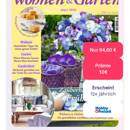
Nur 64,60 €
Prämie
10€
Erscheint
12x jährlich