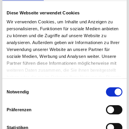
Garten das ganze Jahr über blühen lassen.
Diese Webseite verwendet Cookies
DIY-Dekorationen:
Finden Sie kreative
Anleitungen für individuelle Dekorationen, die
Wir verwenden Cookies, um Inhalte und Anzeigen zu
Sie ganz leicht selbst umsetzen können.
personalisieren, Funktionen für soziale Medien anbieten
zu können und die Zugriffe auf unsere Website zu
Exklusive Einblicke:
Erhalten Sie Zugang zu den
analysieren. Außerdem geben wir Informationen zu Ihrer
schönsten Wohnträumen und Gartenparadiesen
Verwendung unserer Website an unsere Partner für
weltweit.
soziale Medien, Werbung und Analysen weiter. Unsere
Partner führen diese Informationen möglicherweise mit
Jeden Monat neu: Ihre Quelle für
weiteren Daten zusammen, die Sie ihnen bereitgestellt
Wohlfühlmomente
haben oder die sie im Rahmen Ihrer Nutzung der Dienste
gesammelt haben.
Einwilligungsauswahl
Mit einem
Abo von „Wohnen & Garten“
überraschen
Notwendig
wir Sie 12 Mal im Jahr mit frischen Ideen und
praktischen Anleitungen. Stellen Sie sich vor, wie
Präferenzen
Sie jedes Monat ein neues Heft voller kreativer
Möglichkeiten in Ihren Händen halten, das Sie
sofort inspiriert und motiviert, Ihr Zuhause und
Statistiken