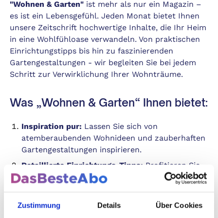
"Wohnen & Garten"
ist mehr als nur ein Magazin –
es ist ein Lebensgefühl. Jeden Monat bietet Ihnen
unsere Zeitschrift hochwertige Inhalte, die Ihr Heim
in eine Wohlfühloase verwandeln. Von praktischen
Einrichtungstipps bis hin zu faszinierenden
Gartengestaltungen - wir begleiten Sie bei jedem
Schritt zur Verwirklichung Ihrer Wohnträume.
Was „Wohnen & Garten“ Ihnen bietet:
Inspiration pur:
Lassen Sie sich von
atemberaubenden Wohnideen und zauberhaften
Gartengestaltungen inspirieren.
Detaillierte Einrichtungs-Tipps:
Profitieren Sie
von Expertenrat für jedes Zimmer in Ihrem
Zuhause – von der Küche bis zum Wohnzimmer.
Gartenplanung leicht gemacht:
Entdecken Sie
Zustimmung
Details
Über Cookies
saisonale Pflanz- und Pflegetipps, die Ihren