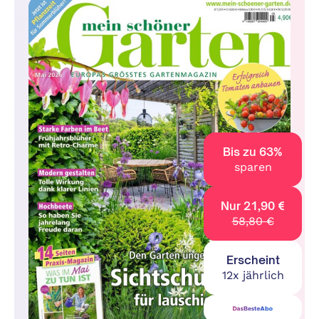
Bis zu 63%
sparen
Nur 21,90 €
58,80 €
Erscheint
12x jährlich