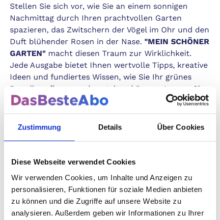
Stellen Sie sich vor, wie Sie an einem sonnigen
Nachmittag durch Ihren prachtvollen Garten
spazieren, das Zwitschern der Vögel im Ohr und den
Duft blühender Rosen in der Nase.
"MEIN SCHÖNER
GARTEN"
macht diesen Traum zur Wirklichkeit.
Jede Ausgabe bietet Ihnen wertvolle Tipps, kreative
Ideen und fundiertes Wissen, wie Sie Ihr grünes
Paradies pflegen und gestalten können. Lassen Sie
sich inspirieren und verwandeln Sie Ihren Garten in
eine Oase der Erholung, die Ihre Sinne erfreut und
den Alltagsstress vergessen lässt.
Zustimmung
Details
Über Cookies
Warum "MEIN SCHÖNER GARTEN"?
Diese Webseite verwendet Cookies
Wir verwenden Cookies, um Inhalte und Anzeigen zu
Unser Magazin richtet sich an alle Gartenfreunde –
personalisieren, Funktionen für soziale Medien anbieten
vom ambitionierten Hobbygärtner bis hin zum
zu können und die Zugriffe auf unsere Website zu
erfahrenen Profi. Mit
"MEIN SCHÖNER GARTEN"
analysieren. Außerdem geben wir Informationen zu Ihrer
haben Sie einen verlässlichen Partner an Ihrer Seite,