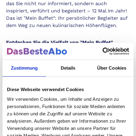
das Sie nicht nur informiert, sondern auch
inspiriert, verführt und begeistert – 12 Mal im Jahr!
Das ist "Mein Buffet": Ihr persönlicher Begleiter auf
dem Weg zu neuen kulinarischen Höhenflügen.
Entdecken Sie die Vielfalt von "Mein Buffet"
Kulinarische Reisen
Erleben Sie in jeder Ausgabe eine kulinarische
Zustimmung
Details
Über Cookies
Weltreise direkt von Ihrem Sofa aus. Von exotischen
Gewürzen Asiens über mediterrane Köstlichkeiten
bis hin zu amerikanischen BBQ-Spezialitäten –
Diese Webseite verwendet Cookies
"Mein Buffet" nimmt Sie mit auf eine genussvolle
Wir verwenden Cookies, um Inhalte und Anzeigen zu
Entdeckungsreise.
personalisieren, Funktionen für soziale Medien anbieten
zu können und die Zugriffe auf unsere Website zu
Exklusive Rezepte
analysieren. Außerdem geben wir Informationen zu Ihrer
Unsere Chefköche und Food-Blogger teilen ihre
Verwendung unserer Website an unsere Partner für
besten Rezepte und Tipps mit Ihnen, damit jedes
soziale Medien, Werbung und Analysen weiter. Unsere