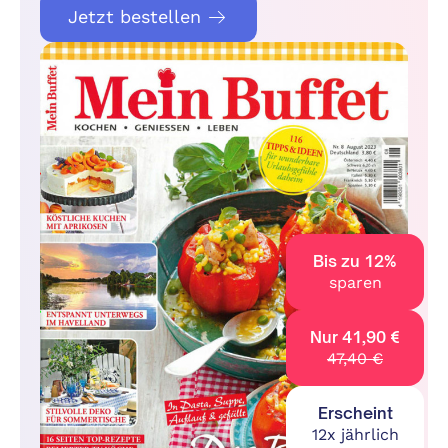
Jetzt bestellen
Bis zu 12%
sparen
Nur 41,90 €
47,40 €
Erscheint
12x jährlich