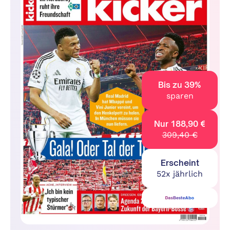
Bis zu 39%
sparen
Nur 188,90 €
309,40 €
Erscheint
52x jährlich