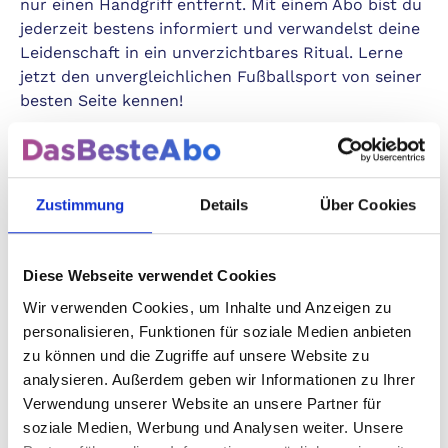
nur einen Handgriff entfernt. Mit einem Abo bist du
jederzeit bestens informiert und verwandelst deine
Leidenschaft in ein unverzichtbares Ritual. Lerne
jetzt den unvergleichlichen Fußballsport von seiner
besten Seite kennen!
Wöchentlich die spannendsten Fußballgeschichten
direkt in deinen Händen!
Zustimmung
Details
Über Cookies
Tauche ein in die Welt des Fußballs, in der jede
Woche neue Geschichten geschrieben werden. Mit
Diese Webseite verwendet Cookies
dem KICKER SPORTMAGAZIN erhältst du
täglich
frische und exklusive Inhalte
, die du garantiert
Wir verwenden Cookies, um Inhalte und Anzeigen zu
nirgendwo sonst findest. Egal, ob Bundesliga,
personalisieren, Funktionen für soziale Medien anbieten
internationale Top-Ligen oder die spannenden
zu können und die Zugriffe auf unsere Website zu
Entwicklungen in den unteren Ligen – wir haben sie
analysieren. Außerdem geben wir Informationen zu Ihrer
alle!
Verwendung unserer Website an unsere Partner für
soziale Medien, Werbung und Analysen weiter. Unsere