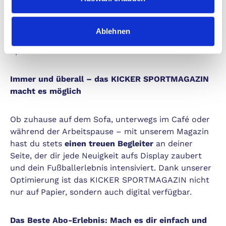
und sorgt dafür, dass du immer am Puls der Zeit
bleibst. Die perfekt aufbereitete News,
hintergründige Analysen und brandaktuelle Berichte
Ablehnen
lassen dich durchstarten wie ein Profi auf dem
Spielfeld.
Immer und überall – das KICKER SPORTMAGAZIN
macht es möglich
Ob zuhause auf dem Sofa, unterwegs im Café oder
während der Arbeitspause – mit unserem Magazin
hast du stets
einen treuen Begleiter
an deiner
Seite, der dir jede Neuigkeit aufs Display zaubert
und dein Fußballerlebnis intensiviert. Dank unserer
Optimierung ist das KICKER SPORTMAGAZIN nicht
nur auf Papier, sondern auch digital verfügbar.
Das Beste Abo-Erlebnis: Mach es dir einfach und