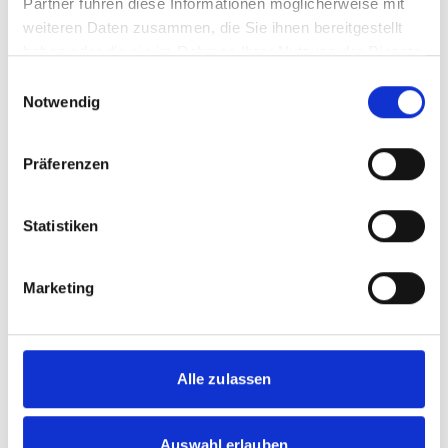
Partner führen diese Informationen möglicherweise mit
Exklusive Hintergrundberichte:
Erhalte
weiteren Daten zusammen, die Sie ihnen bereitgestellt
Einblicke in das Innenleben der Vereine und das
haben oder die sie im Rahmen Ihrer Nutzung der Dienste
wahre Geschehen hinter den Kulissen.
gesammelt haben.
Einwilligungsauswahl
Detaillierte Analysen:
Professionelle
Notwendig
Bewertungen und Statistiken bieten dir eine
fundierte Grundlage für spannende
Diskussionen.
Präferenzen
Interviews mit den Stars:
Erfahre alles, was die
großen Namen des Fußballs bewegt – direkt aus
Statistiken
erster Hand.
Marketing
Sei deiner Zeit voraus – mit präziser und schneller
Berichterstattung
Alle zulassen
Niemand verpasst gern ein wichtiges Tor oder die
neuesten Entwicklungen im Lieblingsverein. Unser
KICKER SPORTMAGAZIN
erscheint 52 Mal im Jahr
Auswahl erlauben