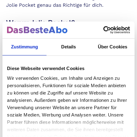
Jolie Pocket genau das Richtige für dich.
Warum Jolie Pocket?
Die Jolie Pocket ist speziell für die moderne Frau
gemacht, die ein abwechslungsreiches, spannendes
Zustimmung
Details
Über Cookies
und stilvolles Leben führt. Alle zwei Monate
bekommst du eine frische Ausgabe direkt in deinen
Briefkasten – randvoll mit inspirierenden Inhalten
Diese Webseite verwendet Cookies
und wertvollen Tipps zu Mode, Trends, Stars und
Wir verwenden Cookies, um Inhalte und Anzeigen zu
Beauty.
Warum solltest du nicht das Beste vom
personalisieren, Funktionen für soziale Medien anbieten
Besten genießen?
zu können und die Zugriffe auf unsere Website zu
analysieren. Außerdem geben wir Informationen zu Ihrer
Exklusive Trends & Modetipps
Verwendung unserer Website an unsere Partner für
soziale Medien, Werbung und Analysen weiter. Unsere
Bleibe immer einen Schritt voraus. Mit Jolie Pocket
Partner führen diese Informationen möglicherweise mit
verpasst du niemals die neuesten Modetrends und
weiteren Daten zusammen, die Sie ihnen bereitgestellt
Styling-Tipps direkt von den Laufstegen dieser Welt.
haben oder die sie im Rahmen Ihrer Nutzung der Dienste