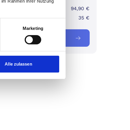
ie im Rahmen Ihrer Nutzung
ster Preis:
94,90 €
(Best Choice):
35 €
Marketing
tzt zuschlagen
Alle zulassen