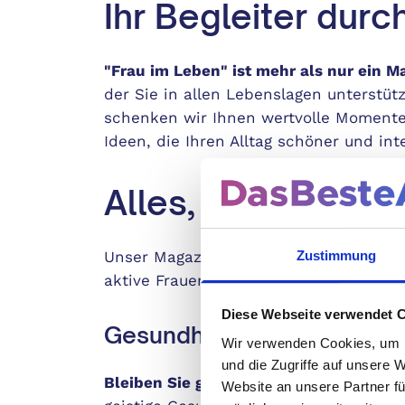
Ihr Begleiter durc
"Frau im Leben" ist mehr als nur ein M
der Sie in allen Lebenslagen unterstütz
schenken wir Ihnen wertvolle Momente
Ideen, die Ihren Alltag schöner und in
Alles, was das He
Zustimmung
Unser Magazin deckt ein breites Spek
aktive Frauen von Bedeutung sind:
Diese Webseite verwendet 
Gesundheit und Fitness
Wir verwenden Cookies, um I
und die Zugriffe auf unsere 
Bleiben Sie gesund:
Entdecken Sie die 
Website an unsere Partner fü