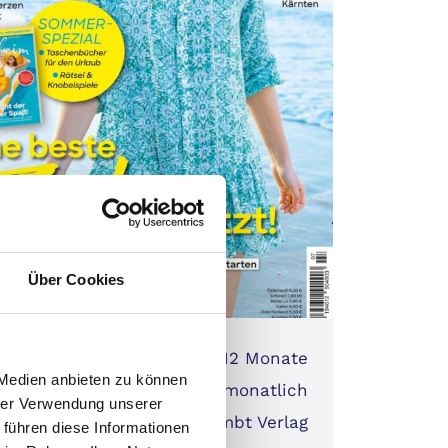
Über Cookies
laufzeit:
12 Monate
 Medien anbieten zu können
nt:
monatlich
hrer Verwendung unserer
geber:
Klambt Verlag
 führen diese Informationen