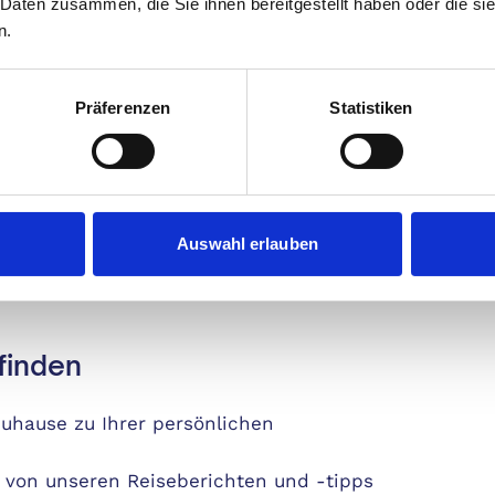
 Daten zusammen, die Sie ihnen bereitgestellt haben oder die s
änger oder erfahrene Sportlerin sind,
n.
Günstig
amme helfen Ihnen, fit und vital zu
Prämie 
Präferenzen
Statistiken
Je
unseren kreativen, unkomplizierten
Auswahl erlauben
Sie mit kleinen Änderungen große
finden
Zuhause zu Ihrer persönlichen
 von unseren Reiseberichten und -tipps