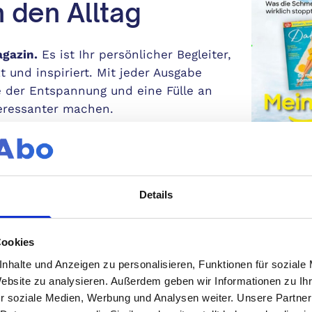
h den Alltag
agazin.
Es ist Ihr persönlicher Begleiter,
t und inspiriert. Mit jeder Ausgabe
 der Entspannung und eine Fülle an
teressanter machen.
rz begehrt
Details
trum an Themen ab, die für moderne,
Cookies
Mindest
nhalte und Anzeigen zu personalisieren, Funktionen für soziale
Erschei
Website zu analysieren. Außerdem geben wir Informationen zu I
Heraus
besten Tipps für Ihre körperliche und
r soziale Medien, Werbung und Analysen weiter. Unsere Partner