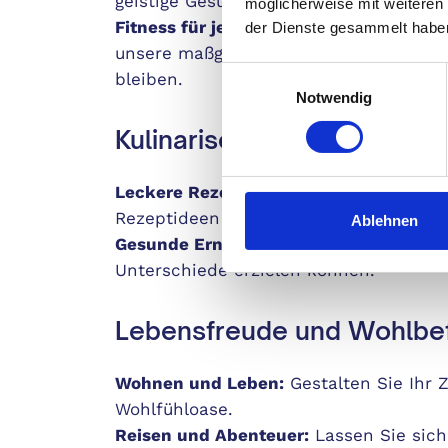
geistige Gesundheit.
möglicherweise mit weiteren
Fitness für jedes Alter:
Egal, ob Sie Anf
der Dienste gesammelt habe
unsere maßgeschneiderten Fitnessprogr
Einwilligungsauswahl
bleiben.
Notwendig
Kulinarische Genüsse
Leckere Rezepte:
Lassen Sie sich von 
Rezeptideen inspirieren.
Ablehnen
Gesunde Ernährung:
Erfahren Sie, wie 
Unterschiede erzielen können.
Lebensfreude und Wohlbe
Wohnen und Leben:
Gestalten Sie Ihr 
Wohlfühloase.
Reisen und Abenteuer:
Lassen Sie sich