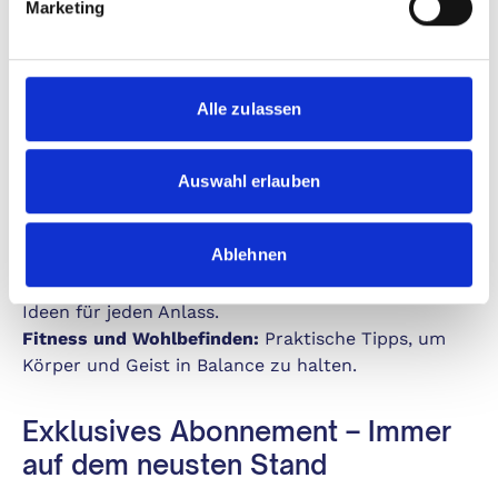
wertvolle Ratschläge für dauerhafte und erfüllende
Marketing
Beziehungen.
Inspirierende Geschichten:
Tauchen Sie ein in
bewegende Erzählungen und lernen Sie
Alle zulassen
faszinierende Frauen kennen, die ihre Träume
verwirklichen.
Auswahl erlauben
3. Genuss für alle Sinne
Ablehnen
Leckere Rezepte:
Von köstlichen Gerichten bis hin
zu süßen Verführungen – finden Sie kulinarische
Ideen für jeden Anlass.
Fitness und Wohlbefinden:
Praktische Tipps, um
Körper und Geist in Balance zu halten.
Exklusives Abonnement – Immer
auf dem neusten Stand