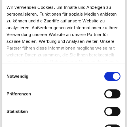
Wir verwenden Cookies, um Inhalte und Anzeigen zu
Warum DONNA? – Die Vorteile auf
personalisieren, Funktionen für soziale Medien anbieten
einen Blick
zu können und die Zugriffe auf unsere Website zu
analysieren. Außerdem geben wir Informationen zu Ihrer
1. Immer am Puls der Zeit
Verwendung unserer Website an unsere Partner für
soziale Medien, Werbung und Analysen weiter. Unsere
Partner führen diese Informationen möglicherweise mit
Aktuelle Modetrends:
Erfahren Sie, was auf den
weiteren Daten zusammen, die Sie ihnen bereitgestellt
Laufstegen dieser Saison passiert und wie Sie diese
haben oder die sie im Rahmen Ihrer Nutzung der Dienste
Trends in Ihren Alltag integrieren können.
gesammelt haben.
Innovative Beauty-Tipps:
Entdecken Sie die besten
Einwilligungsauswahl
Notwendig
Pflegeprodukte und Schönheitsgeheimnisse, die Ihr
Strahlen noch intensiver machen.
Präferenzen
2. Tiefgründige und einfühlsame
Inhalte
Statistiken
Partnerschaft und Beziehungen:
Holen Sie sich