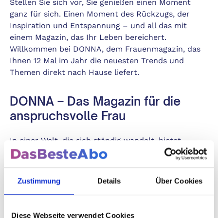
Stellen Sie sich vor, Sie genießen einen Moment
ganz für sich. Einen Moment des Rückzugs, der
Inspiration und Entspannung – und all das mit
einem Magazin, das Ihr Leben bereichert.
Willkommen bei DONNA, dem Frauenmagazin, das
Ihnen 12 Mal im Jahr die neuesten Trends und
Themen direkt nach Hause liefert.
DONNA – Das Magazin für die
anspruchsvolle Frau
In einer Welt, die sich ständig wandelt, bietet
DONNA Ihnen beständige Qualität und Vielfalt in
jeder Ausgabe. Lassen Sie sich jeden Monat aufs
Neue von einem Mix aus
Mode
,
Beauty
,
Zustimmung
Details
Über Cookies
Partnerschaft
,
Rezepte
und vielem mehr
verzaubern. DONNA ist nicht nur ein Magazin,
sondern Ihr persönlicher Ratgeber und Begleiter.
Diese Webseite verwendet Cookies