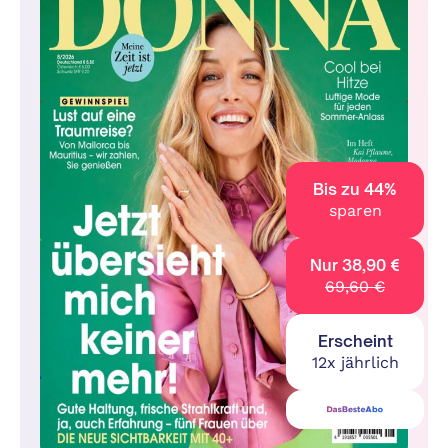
Bis zu 44%
sparen
Nur 38,90 €
69,60 €
Erscheint
12x jährlich