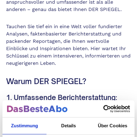
anspruchsvoller und umfassender ist als alle
anderen – genau das bietet Ihnen DER SPIEGEL.
Tauchen Sie tief ein in eine Welt voller fundierter
Analysen, faktenbasierter Berichterstattung und
packender Reportagen, die Ihnen wertvolle
Einblicke und Inspirationen bieten. Hier wartet Ihr
Schlüssel zu einem intensiveren, informierteren und
neugierigeren Leben.
Warum DER SPIEGEL?
1.
Umfassende Berichterstattung:
Freuen Sie sich auf Informationen aus aller Welt. Ob
Politik, Unternehmen, wirtschaftliche
Zustimmung
Details
Über Cookies
Entwicklungen oder kulturelle Trends – DER
SPIEGEL bietet Ihnen alles aus einer Hand.