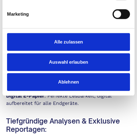
die heißen Themen.
Marketing
Print + Digital – Flexibilität pur:
Genießen Sie die Haptik des gedruckten Magazins
oder navigieren Sie mit Leichtigkeit durch die
Alle zulassen
digitale Welt mit unserem Digital-Upgrade. Erleben
Sie DER SPIEGEL in der Variante, die Ihnen am
Auswahl erlauben
besten passt:
Digital E-Paper
: Die volle Ausgabe auf Ihrem Tablet
Ablehnen
oder Smartphone, wann immer Sie wollen.
Digital E-Papier
: Perfekte Lesbarkeit, digital
aufbereitet für alle Endgeräte.
Tiefgründige Analysen & Exklusive
Reportagen: