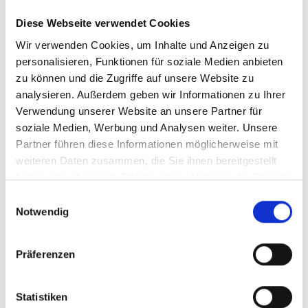
Diese Webseite verwendet Cookies
2.
Hochwertiges Journalismus:
Wir verwenden Cookies, um Inhalte und Anzeigen zu
personalisieren, Funktionen für soziale Medien anbieten
Unser Team von erstklassigen Journalisten und
zu können und die Zugriffe auf unsere Website zu
Experten arbeitet engagiert und tiefgründig, um
analysieren. Außerdem geben wir Informationen zu Ihrer
Ihnen die verlässlichsten und spannendsten Inhalte
Verwendung unserer Website an unsere Partner für
zu liefern. Mit DER SPIEGEL erleben Sie
soziale Medien, Werbung und Analysen weiter. Unsere
Qualitätsjournalismus auf höchstem Niveau.
Partner führen diese Informationen möglicherweise mit
weiteren Daten zusammen, die Sie ihnen bereitgestellt
Die Vorteile Ihres Abonnements
haben oder die sie im Rahmen Ihrer Nutzung der Dienste
gesammelt haben.
Einwilligungsauswahl
53 Ausgaben im Jahr – Woche für
Notwendig
Woche spannend und informativ:
Präferenzen
Planen Sie ein Wochenende voller Wissen und
Inspiration oder informieren Sie sich täglich – DER
SPIEGEL bringt Ihnen an 53 Wochen im Jahr stets
Statistiken