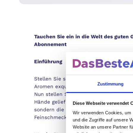
Tauchen Sie ein in die Welt des guten
Abonnement
Einführung
Stellen Sie sich vor, Sie sitzen am Ti
Zustimmung
Aromen exquisiter Gerichte und den Ge
Nun stellen Sie sich vor, all diese gas
Hände geliefert zu bekommen, 14 Mal im
Diese Webseite verwendet 
sondern die verführerische Realität m
Wir verwenden Cookies, um I
Feinschmecker".
und die Zugriffe auf unsere 
Website an unsere Partner fü