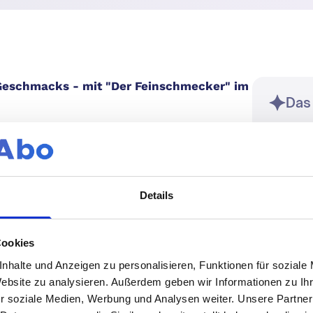
 Geschmacks - mit "Der Feinschmecker" im
Das
sch eines Luxusbistros, umgeben von den
Details
schichten hinter den Küchen der Welt.
tronomischen Abenteuer direkt in Ihre
 Jahr! Dies ist keine ferne Fantasie,
Cookies
it einem Abonnement von "Der
nhalte und Anzeigen zu personalisieren, Funktionen für soziale
Website zu analysieren. Außerdem geben wir Informationen zu I
r soziale Medien, Werbung und Analysen weiter. Unsere Partner