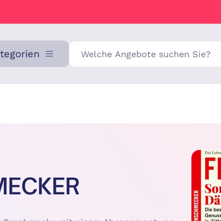
Suche
ategorien
MECKER