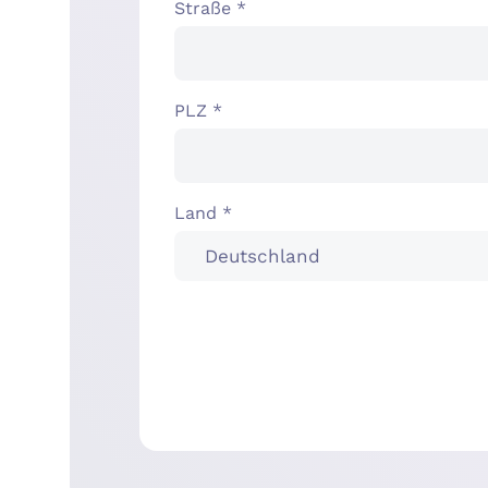
Straße *
PLZ *
Land *