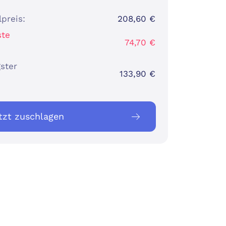
lpreis:
208,60 €
ste
74,70 €
ster
133,90 €
tzt zuschlagen