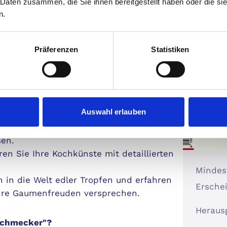
 Daten zusammen, die Sie ihnen bereitgestellt haben oder die s
n.
 Begleiter in die unvergleichliche Welt
nehmen wir Sie mit auf eine Reise durch
Präferenzen
Statistiken
sivsten Restaurants und originellsten
e faszinierendsten gastronomischen
Auswahl erlauben
Stars der Gastronomieszene kennen und
sen.
eren Sie Ihre Kochkünste mit detaillierten
Mindest
in in die Welt edler Tropfen und erfahren
Erschei
hre Gaumenfreuden versprechen.
Heraus
schmecker"?