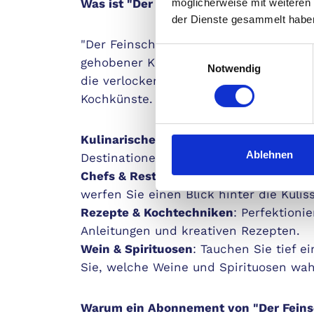
möglicherweise mit weiteren
Was ist "Der Feinschmecker"?
der Dienste gesammelt habe
"Der Feinschmecker" ist Ihr ultimativer
Einwilligungsauswahl
gehobener Kulinarik. In jeder Ausgabe 
Notwendig
die verlockendsten Geschmäcker, exklu
Kochkünste. Erleben Sie:
Kulinarische Reisen
: Entdecken Sie di
Ablehnen
Destinationen weltweit.
Chefs & Restaurants
: Lernen Sie die 
werfen Sie einen Blick hinter die Kulis
Rezepte & Kochtechniken
: Perfektioni
Anleitungen und kreativen Rezepten.
Wein & Spirituosen
: Tauchen Sie tief e
Sie, welche Weine und Spirituosen wa
Warum ein Abonnement von "Der Fein