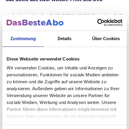
Jeder Ausgabe der CHIP FOTO-VIDEO liegt eine DVD
bei − randvoll mit exklusiven Inhalten, die Sie
nirgendwo sonst finden:
Zustimmung
Details
Über Cookies
Video-Tutorials und Workshops
: Lernen Sie von
den Besten! In detaillierten Video-Anleitungen
Diese Webseite verwendet Cookies
werden Sie Schritt für Schritt geführt und erfahren
praxisnah, wie Sie Ihre Fotografie auf das nächste
Wir verwenden Cookies, um Inhalte und Anzeigen zu
Level heben.
personalisieren, Funktionen für soziale Medien anbieten
Software und Tools
: Exklusive Testversionen und
zu können und die Zugriffe auf unsere Website zu
Vollversionen führender Bildbearbeitungssoftware –
analysieren. Außerdem geben wir Informationen zu Ihrer
nur für unsere Abonnenten!
Verwendung unserer Website an unsere Partner für
Bonusmaterial und Extras
:
soziale Medien, Werbung und Analysen weiter. Unsere
Hintergrundinformationen, interaktive Workshops
Partner führen diese Informationen möglicherweise mit
und vieles mehr.
weiteren Daten zusammen, die Sie ihnen bereitgestellt
haben oder die sie im Rahmen Ihrer Nutzung der Dienste