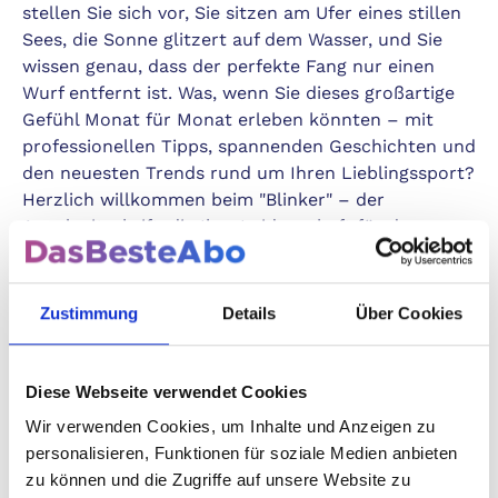
stellen Sie sich vor, Sie sitzen am Ufer eines stillen
Sees, die Sonne glitzert auf dem Wasser, und Sie
wissen genau, dass der perfekte Fang nur einen
Wurf entfernt ist. Was, wenn Sie dieses großartige
Gefühl Monat für Monat erleben könnten – mit
professionellen Tipps, spannenden Geschichten und
den neuesten Trends rund um Ihren Lieblingssport?
Herzlich willkommen beim "Blinker" – der
Angelzeitschrift, die Ihre Leidenschaft für das
Fischen auf das nächste Level hebt!
Warum "Blinker" Ihr
Zustimmung
Details
Über Cookies
unverzichtbarer Begleiter ist
Diese Webseite verwendet Cookies
Aktuell, umfassend und praxisorientiert:
Wir verwenden Cookies, um Inhalte und Anzeigen zu
personalisieren, Funktionen für soziale Medien anbieten
Der "Blinker" erscheint zwölfmal im Jahr und bietet
zu können und die Zugriffe auf unsere Website zu
Ihnen jeden Monat die spannendsten Inhalte rund