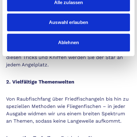
Alle zulassen
1. Exklusive Experten-Tipps
Auswahl erlauben
Unsere Redaktion besteht aus passionierten
Anglern und renommierten Experten, die Ihnen
tiefgehende Einblicke und wertvolle Tipps rund um
Ablehnen
Technik, Ausrüstung und Gewässerkunde bieten. Mit
diesen Tricks und Kniffen werden Sie der Star an
jedem Angelplatz.
2. Vielfältige Themenwelten
Von Raubfischfang über Friedfischangeln bis hin zu
speziellen Methoden wie Fliegenfischen – in jeder
Ausgabe widmen wir uns einem breiten Spektrum
an Themen, sodass keine Langeweile aufkommt.