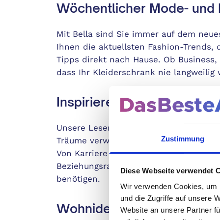
Wöchentlicher Mode- und L
Mit Bella sind Sie immer auf dem neue
Ihnen die aktuellsten Fashion-Trends, 
Tipps direkt nach Hause. Ob Business, C
dass Ihr Kleiderschrank nie langweilig 
Inspirierende Lebensgesch
Unsere Leserinnen schätzen die inspir
Zustimmung
Träume verwirklicht haben, sowie prakt
Von Karriere und Finanzen über Gesund
Beziehungsratgebern – wir bieten Ihn
Diese Webseite verwendet 
benötigen.
Wir verwenden Cookies, um I
und die Zugriffe auf unsere 
Wohnideen, die Ihr Zuhau
Website an unsere Partner fü