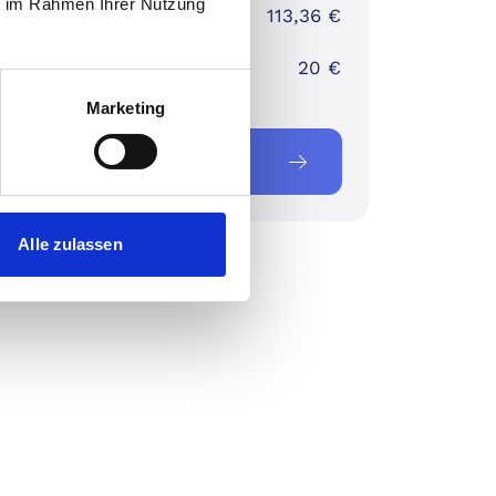
ie im Rahmen Ihrer Nutzung
ster Preis:
113,36 €
 (BestChoice-
20 €
in):
Marketing
tzt zuschlagen
Alle zulassen