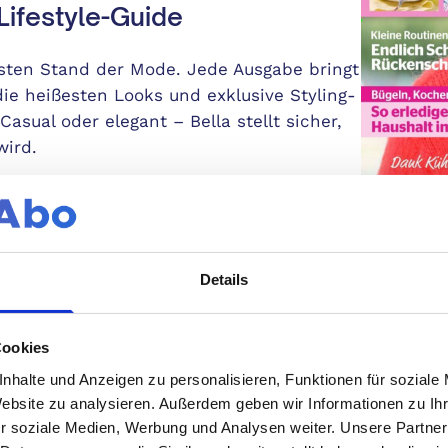
ifestyle-Guide
sten Stand der Mode. Jede Ausgabe bringt
die heißesten Looks und exklusive Styling-
asual oder elegant – Bella stellt sicher,
wird.
ichten und wertvolle Tipps
ierenden Geschichten von Frauen, die ihre
Details
ische Ratschläge für alle Lebenslagen.
heit und Beauty bis hin zu
Mindest
en den umfassenden Überblick, den Sie
Erschei
Cookies
nhalte und Anzeigen zu personalisieren, Funktionen für soziale
Heraus
Website zu analysieren. Außerdem geben wir Informationen zu I
se verschönern
r soziale Medien, Werbung und Analysen weiter. Unsere Partner