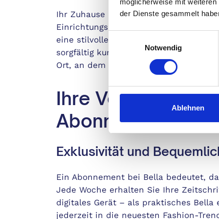
möglicherweise mit weiteren
der Dienste gesammelt habe
Ihr Zuhause ist Ihre Wohlfühloase. Mit 
Einrichtungsideen, angesagte Wohntren
Einwilligungsauswahl
eine stilvolle und gemütliche Ruheoas
Notwendig
sorgfältig kuratierten Tipps inspirier
Ort, an dem Sie sich wirklich wohlfühl
Ihre Vorteile mit 
Ablehnen
Abonnement
Exklusivität und Bequemlic
Ein Abonnement bei Bella bedeutet, das
Jede Woche erhalten Sie Ihre Zeitschr
digitales Gerät – als praktisches Bella
jederzeit in die neuesten Fashion-Tre