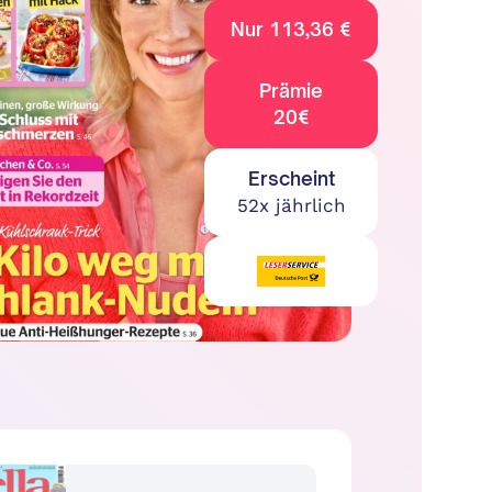
Nur 113,36 €
Prämie
20€
Erscheint
52x jährlich