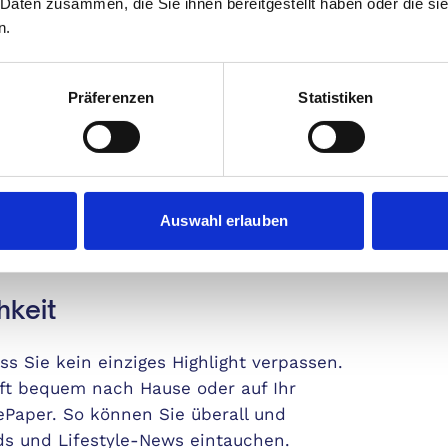
 Daten zusammen, die Sie ihnen bereitgestellt haben oder die s
Günstig
n.
Bella erhalten Sie kreative
Prämie
ds und DIY-Projekte, die Ihr Zuhause in
Gutsche
e verwandeln. Lassen Sie sich von unseren
Präferenzen
Statistiken
en und machen Sie Ihr Zuhause zu einem
en.
Je
dem Bella
Auswahl erlauben
hkeit
s Sie kein einziges Highlight verpassen.
ift bequem nach Hause oder auf Ihr
 ePaper. So können Sie überall und
nds und Lifestyle-News eintauchen.