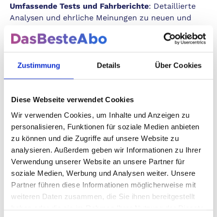
Umfassende Tests und Fahrberichte
: Detaillierte
Analysen und ehrliche Meinungen zu neuen und
beliebten Autos – damit Sie die besten
Entscheidungen treffen können.
Innovative Technik
: Bleiben Sie auf dem Laufenden
über die neuesten technologischen Entwicklungen
Zustimmung
Details
Über Cookies
und Trends, die die Automobilindustrie prägen.
Verlässliche Ratschläge
: Praktische Tipps und
Tricks für den Alltag, vom Autokauf bis zur Wartung
Diese Webseite verwendet Cookies
und Pflege.
Wir verwenden Cookies, um Inhalte und Anzeigen zu
personalisieren, Funktionen für soziale Medien anbieten
Ihre Vorteile auf einen Blick
zu können und die Zugriffe auf unsere Website zu
analysieren. Außerdem geben wir Informationen zu Ihrer
Verwendung unserer Website an unsere Partner für
Ein Abonnement der "Auto Bild" bietet Ihnen
soziale Medien, Werbung und Analysen weiter. Unsere
zahlreiche Vorteile, die perfekt auf Ihre Bedürfnisse
Partner führen diese Informationen möglicherweise mit
abgestimmt sind:
weiteren Daten zusammen, die Sie ihnen bereitgestellt
haben oder die sie im Rahmen Ihrer Nutzung der Dienste
Wöchentliche Lieferung
: Kein Warten mehr – Sie