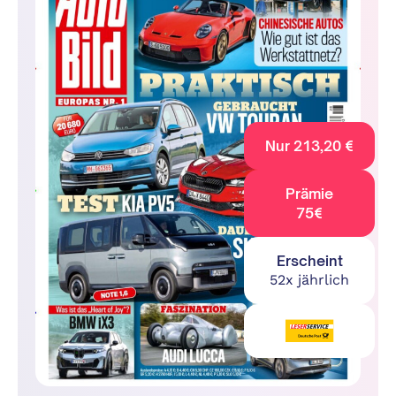
Nur 213,20 €
Prämie
75€
Erscheint
52x jährlich