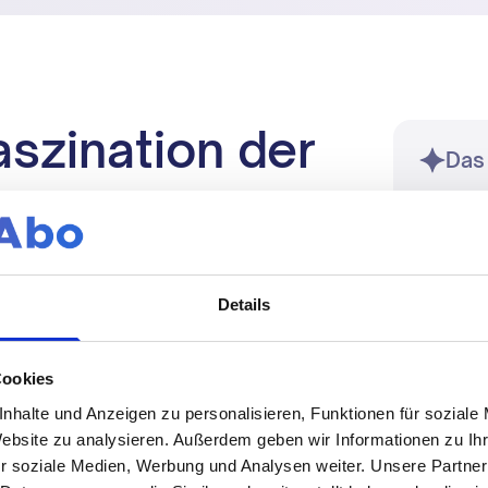
aszination der
Das
pin" Magazin im
Details
 Welt der
Cookies
Wintersport-
nhalte und Anzeigen zu personalisieren, Funktionen für soziale
Website zu analysieren. Außerdem geben wir Informationen zu I
r soziale Medien, Werbung und Analysen weiter. Unsere Partner