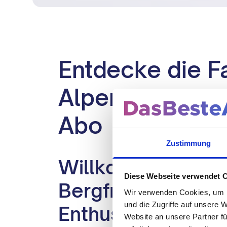
Entdecke die F
Alpen: Dein "Al
Abo
Zustimmung
Willkommen in der
Diese Webseite verwendet 
Bergfreunde und 
Wir verwenden Cookies, um I
und die Zugriffe auf unsere 
Enthusiasten
Website an unsere Partner fü