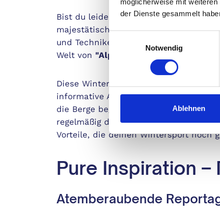
möglicherweise mit weiteren
der Dienste gesammelt habe
Bist du leidenschaftlicher Skifahrer, 
majestätischen Alpenlandschaften? Mö
Einwilligungsauswahl
und Techniken im Wintersport informi
Notwendig
Welt von
"Alpin"
, deinem exklusiven Be
Diese Wintersportzeitschrift liefert d
informative Artikel und atemberaubend
Ablehnen
die Berge begehrt. Mit einem Abonnemen
regelmäßig dein Stück Alpenmagie nac
Vorteile, die deinen Wintersport noch 
Pure Inspiration –
Atemberaubende Reportag