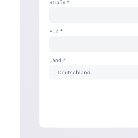
Straße *
PLZ *
Land *