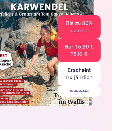
Bis zu 80%
sparen
Nur 15,90 €
78,10 €
Erscheint
11x jährlich