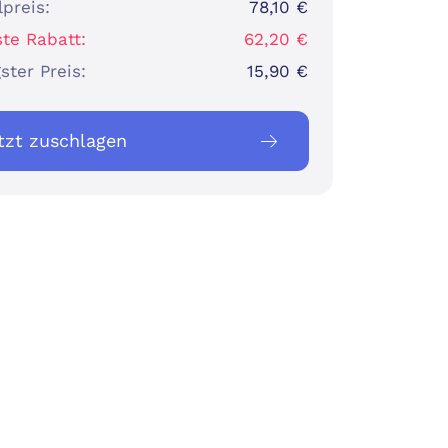
lpreis:
78,10 €
te Rabatt:
62,20 €
ster Preis:
15,90 €
tzt zuschlagen