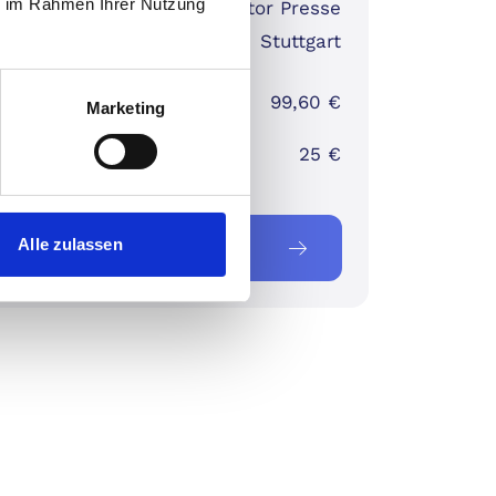
ie im Rahmen Ihrer Nutzung
Motor Presse
geber:
Stuttgart
ster Preis:
99,60 €
Marketing
 (BestChoice-
25 €
in):
Alle zulassen
tzt zuschlagen