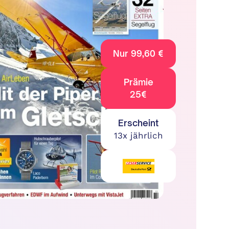
Nur 99,60 €
Prämie
25€
Erscheint
13x jährlich