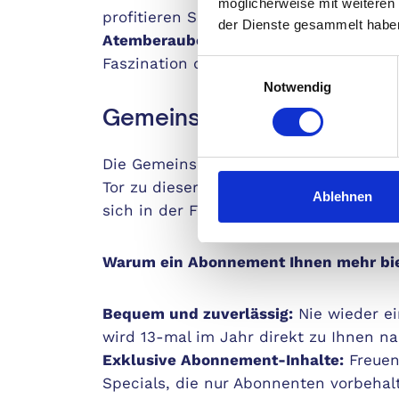
möglicherweise mit weiteren
profitieren Sie von der Erfahrung erfahr
der Dienste gesammelt habe
Atemberaubende Fotografie:
Genießen S
Faszination des Fliegens perfekt einfa
Einwilligungsauswahl
Notwendig
Gemeinsame Leidenschaft f
Die Gemeinschaft der Flieger ist einzig
Tor zu dieser Welt. Profitieren Sie von 
Ablehnen
sich in der Fliegergemeinschaft aus un
Warum ein Abonnement Ihnen mehr bi
Bequem und zuverlässig:
Nie wieder ei
wird 13-mal im Jahr direkt zu Ihnen na
Exklusive Abonnement-Inhalte:
Freuen 
Specials, die nur Abonnenten vorbehal