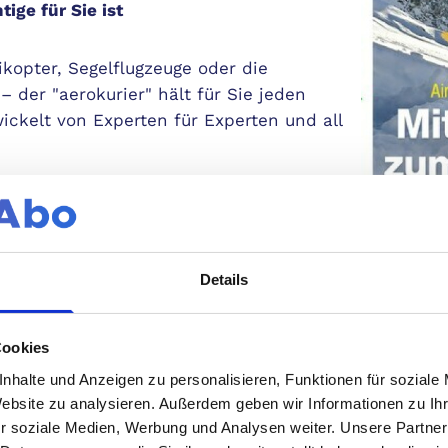
ige für Sie ist
ikopter, Segelflugzeuge oder die
 der "aerokurier" hält für Sie jeden
kelt von Experten für Experten und all
k
am Puls der Zeit, hält der "aerokurier"
Details
 der Luftfahrtindustrie auf dem
ende Gespräche mit Branchenführern und
Cookies
nhalte und Anzeigen zu personalisieren, Funktionen für soziale
kel über die technische Weiterentwicklung
Mindest
Website zu analysieren. Außerdem geben wir Informationen zu I
Erschei
r soziale Medien, Werbung und Analysen weiter. Unsere Partner
rn bis hin zu Sicherheitsaspekten –