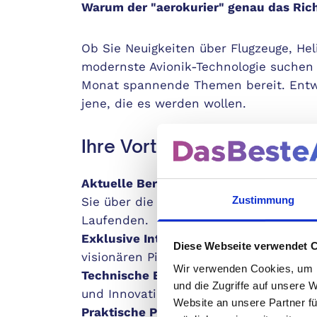
Warum der "aerokurier" genau das Richt
Ob Sie Neuigkeiten über Flugzeuge, Hel
modernste Avionik-Technologie suchen –
Monat spannende Themen bereit. Entwic
jene, die es werden wollen.
Ihre Vorteile auf einen Blic
Aktuelle Berichte und Analysen:
Immer 
Zustimmung
Sie über die neuesten Entwicklungen in
Laufenden.
Exklusive Interviews:
Lesen Sie spann
Diese Webseite verwendet 
visionären Piloten.
Wir verwenden Cookies, um I
Technische Einblicke:
Tiefgehende Arti
und die Zugriffe auf unsere 
und Innovationen in der Luftfahrt.
Website an unsere Partner fü
Praktische Pilotentipps:
Von Flugmanöve