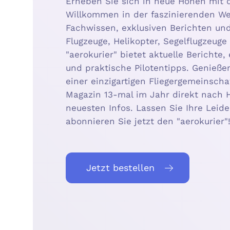
Erheben Sie sich in neue Höhen mit
Willkommen in der faszinierenden Wel
Fachwissen, exklusiven Berichten un
Flugzeuge, Helikopter, Segelflugzeug
"aerokurier" bietet aktuelle Berichte,
und praktische Pilotentipps. Genießen
einer einzigartigen Fliegergemeinsch
Magazin 13-mal im Jahr direkt nach H
neuesten Infos. Lassen Sie Ihre Leide
abonnieren Sie jetzt den "aerokurier"
Jetzt bestellen