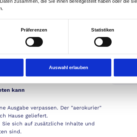
 Daten zusammen, die Sie ihnen bereitgestellt haben oder die s
ener Flieger.
Heraus
n.
ie hochauflösende Bilder, die die
ngen.
Günstig
Präferenzen
Statistiken
Prämie
ür das Fliegen teilen
Gutsche
artig – und das "aerokurier" Magazin ist Ihr
der Expertise Ihrer Kollegen, tauschen Sie
Auswahl erlauben
Je
d erweitern Sie Ihr Wissen.
eten kann
ne Ausgabe verpassen. Der "aerokurier"
ch Hause geliefert.
Sie sich auf zusätzliche Inhalte und
ten sind.